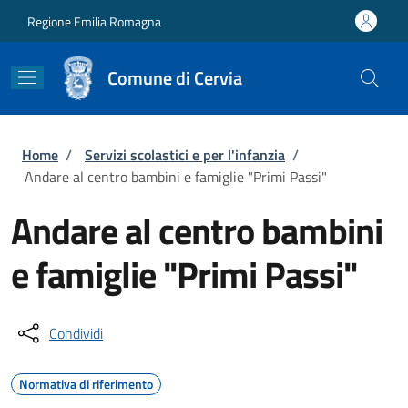
Salta al contenuto principale
Skip to footer content
Regione Emilia Romagna
Comune di Cervia
Briciole di pane
Home
/
Servizi scolastici e per l'infanzia
/
Andare al centro bambini e famiglie "Primi Passi"
Andare al centro bambini
e famiglie "Primi Passi"
Condividi
Normativa di riferimento