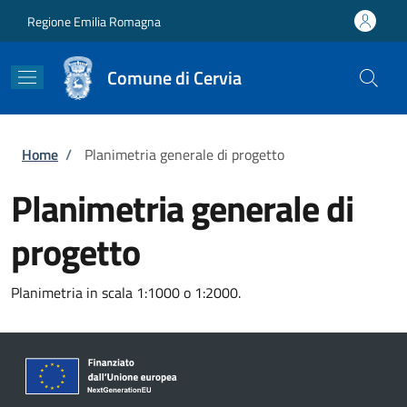
Salta al contenuto principale
Skip to footer content
Regione Emilia Romagna
Comune di Cervia
Briciole di pane
Home
/
Planimetria generale di progetto
Planimetria generale di
progetto
Planimetria in scala
1:1000 o 1:2000.