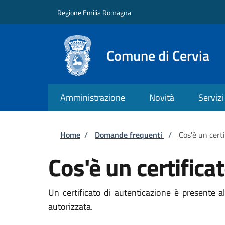
Salta al contenuto principale
Skip to footer content
Regione Emilia Romagna
Comune di Cervia
Amministrazione
Novità
Servizi
Briciole di pane
Home
/
Domande frequenti
/
Cos'è un cert
Cos'è un certifica
Un certificato di autenticazione è presente a
autorizzata.