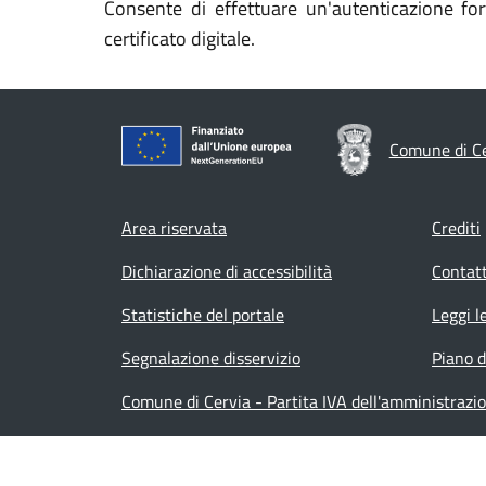
Consente di effettuare un'autenticazione for
certificato digitale.
Comune di Ce
Footer menu
Area riservata
Crediti
Dichiarazione di accessibilità
Contatt
Statistiche del portale
Leggi l
Segnalazione disservizio
Piano d
Comune di Cervia - Partita IVA dell'amministraz