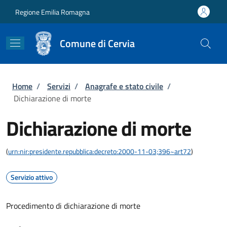
Salta al contenuto principale
Skip to footer content
Regione Emilia Romagna
Comune di Cervia
Briciole di pane
Home
/
Servizi
/
Anagrafe e stato civile
/
Dichiarazione di morte
Dichiarazione di morte
(
urn:nir:presidente.repubblica:decreto:2000-11-03;396~art72
)
Servizio attivo
Procedimento di dichiarazione di morte