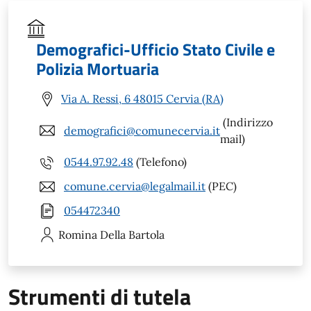
Demografici-Ufficio Stato Civile e
Polizia Mortuaria
Via A. Ressi, 6 48015 Cervia (RA)
(Indirizzo
demografici@comunecervia.it
mail)
0544.97.92.48
(Telefono)
comune.cervia@legalmail.it
(PEC)
054472340
Romina
Della Bartola
Strumenti di tutela