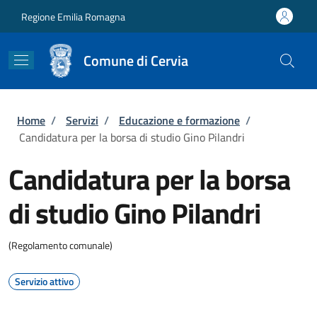
Salta al contenuto principale
Skip to footer content
Regione Emilia Romagna
Comune di Cervia
Briciole di pane
Home
/
Servizi
/
Educazione e formazione
/
Candidatura per la borsa di studio Gino Pilandri
Candidatura per la borsa
di studio Gino Pilandri
(Regolamento comunale)
Servizio attivo