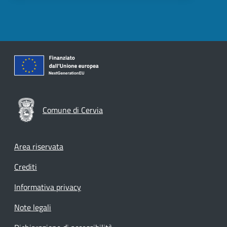
Comune di Cervia
Footer menu
Area riservata
Crediti
Informativa privacy
Note legali