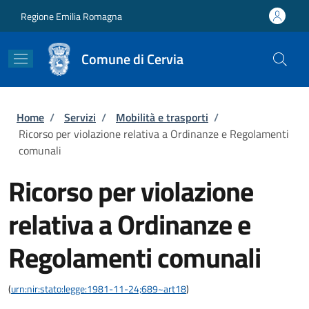
Salta al contenuto principale
Skip to footer content
Regione Emilia Romagna
Comune di Cervia
Briciole di pane
Home
/
Servizi
/
Mobilità e trasporti
/
Ricorso per violazione relativa a Ordinanze e Regolamenti
comunali
Ricorso per violazione
relativa a Ordinanze e
Regolamenti comunali
(
urn:nir:stato:legge:1981-11-24;689~art18
)