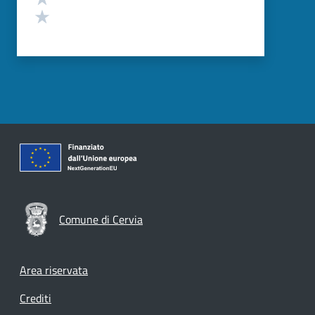
Valuta 1 stelle su 5
Comune di Cervia
Footer menu
Area riservata
Crediti