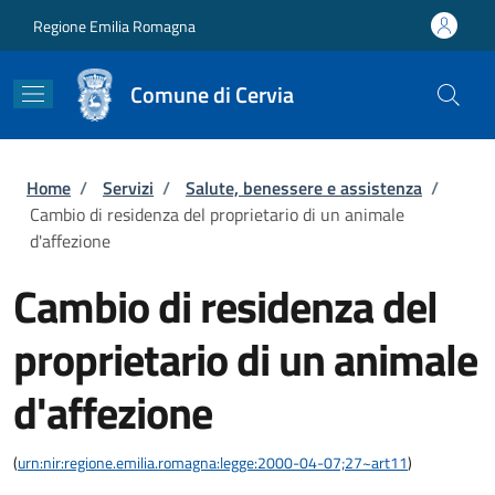
Salta al contenuto principale
Skip to footer content
Regione Emilia Romagna
Comune di Cervia
Briciole di pane
Home
/
Servizi
/
Salute, benessere e assistenza
/
Cambio di residenza del proprietario di un animale
d'affezione
Cambio di residenza del
proprietario di un animale
d'affezione
(
urn:nir:regione.emilia.romagna:legge:2000-04-07;27~art11
)