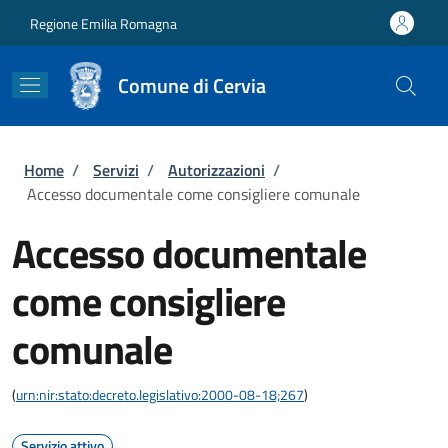
Salta al contenuto principale
Skip to footer content
Regione Emilia Romagna
Comune di Cervia
Briciole di pane
Home
/
Servizi
/
Autorizzazioni
/
Accesso documentale come consigliere comunale
Accesso documentale
come consigliere
comunale
(
urn:nir:stato:decreto.legislativo:2000-08-18;267
)
Servizio attivo