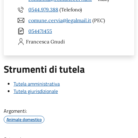
0544.979.388
(Telefono)
comune.cervia@legalmail.it
(PEC)
054471455
Francesca
Gnudi
Strumenti di tutela
Tutela amministrativa
Tutela giurisdizionale
Argomenti:
Animale domestico