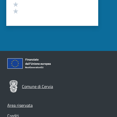
Valuta 2 stelle su 5
Valuta 1 stelle su 5
Comune di Cervia
Footer menu
Area riservata
Crediti