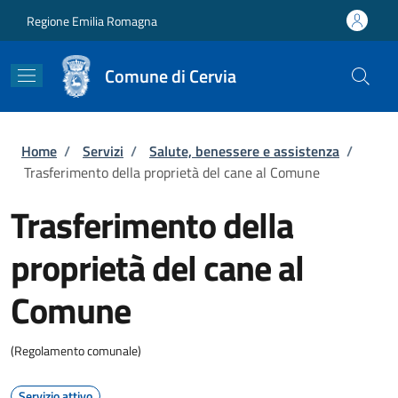
Salta al contenuto principale
Skip to footer content
Regione Emilia Romagna
Comune di Cervia
Briciole di pane
Home
/
Servizi
/
Salute, benessere e assistenza
/
Trasferimento della proprietà del cane al Comune
Trasferimento della
proprietà del cane al
Comune
(Regolamento comunale)
Servizio attivo